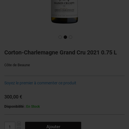
Skip
to
Corton-Charlemagne Grand Cru 2021 0.75 L
the
beginning
Côte de Beaune
of
the
images
Soyez le premier à commenter ce produit
gallery
300,00 €
Disponibilité :
En Stock
Ajouter