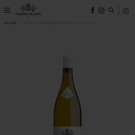
Recherche
Accueil
Corton-Charlemagne Grand Cru 2021 0.75 L
Skip
to
the
end
of
the
images
gallery