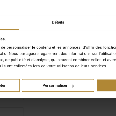
Ce vin s'accorde parfaitement avec des plats tels que le canard, l'oie et 
à plumes.
Conseils de service :
Détails
Servir à une température comprise entre 14°C et 16°C pour apprécier 
sa richesse et son équilibre.
Potentiel de garde :
ies.
Grâce à sa structure et à son équilibre, ce vin peut évoluer favorablem
e personnaliser le contenu et les annonces, d'offrir des fonctio
pendant 5 à 8 ans.
rafic. Nous partageons également des informations sur l'utilisati
, de publicité et d'analyse, qui peuvent combiner celles-ci avec
ils ont collectées lors de votre utilisation de leurs services.
ter
Personnaliser