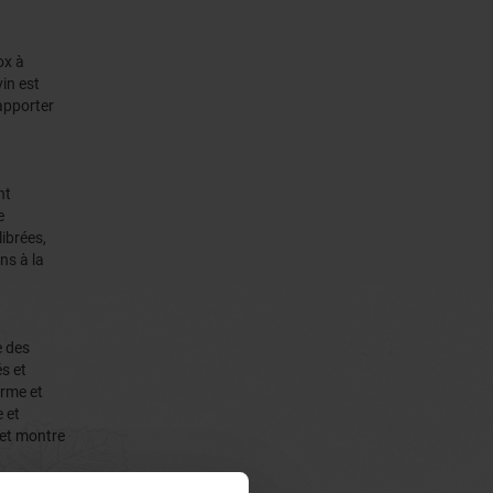
ox à
in est
apporter
nt
e
ibrées,
ns à la
e des
s et
erme et
 et
 et montre